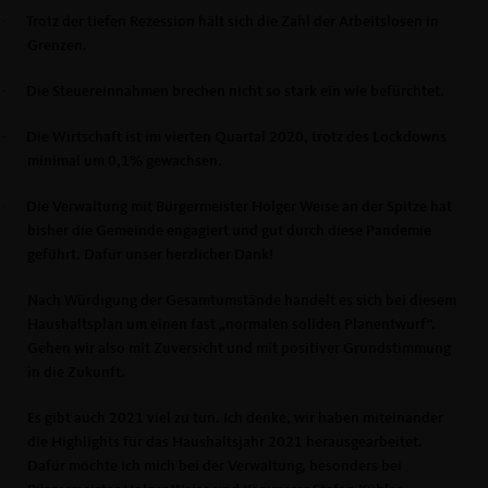
·
Trotz der tiefen Rezession hält sich die Zahl der Arbeitslosen in
Grenzen.
·
Die Steuereinnahmen brechen nicht so stark ein wie befürchtet.
·
Die Wirtschaft ist im vierten Quartal 2020, trotz des Lockdowns
minimal um 0,1% gewachsen.
·
Die Verwaltung mit Bürgermeister Holger Weise an der Spitze hat
bisher die Gemeinde engagiert und gut durch diese Pandemie
geführt. Dafür unser herzlicher Dank!
Nach Würdigung der Gesamtumstände handelt es sich bei diesem
Haushaltsplan um einen fast „normalen soliden Planentwurf“.
Gehen wir also mit Zuversicht und mit positiver Grundstimmung
in die Zukunft.
Es gibt auch 2021 viel zu tun. Ich denke, wir haben miteinander
die Highlights für das Haushaltsjahr 2021 herausgearbeitet.
Dafür möchte ich mich bei der Verwaltung, besonders bei