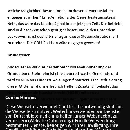
Welche Möglichkeit besteht noch um diesen Steuerausfällen
entgegenzuwirken? Eine Anhebung des Gewerbesteuersatzes?
Nein, das wäre das falsche Signal in der jetzigen Zeit. Die Betriebe
sind in dieser Zeit schon genug belastet und leiden unter dem
Lockdown. Es ist deshalb richtig an dieser Steuerschraube nicht
zu drehen. Die CDU-Fraktion wäre dagegen gewesen!
Grundsteuer
Anders sehen wir dies bei der beschlossenen Anhebung der
Grundsteuer. Steinheim ist eine steuerschwache Gemeinde und
wird zu 60% aus Finanzzuweisungen finanziert. Eine Reduzierung
dieser Mittel wird uns erheblich treffen. Zusätzlich belastet das
Neue Kommunale Haushaltsrecht (NKHR) mit den zu
Cookie Hinweis
erwirtschaftenden Abschreibungen den Ergebnishaushalt sehr
stark. Eine Anpassung der Hebesätze für die Grundsteuer ist nach
Diese Webseite verwendet Cookies, die notwendig sind, um
die Webseite zu nutzen. Weiterhin verwenden wir Dienste
16 Jahren zwingend erforderlich. Hier bewegt sich die
von Drittanbietern, die uns helfen, unser Webangebot zu
Mehrbelastung für unsere Bürger in einem zumutbaren Rahmen.
verbessern (Website-Optmierung). Für die Verwendung
Gerade mal 13 € beträgt die Mehrbelastung für ein
bestimmter Dienste, benötigen wir Ihre Einwilligung. Ihre