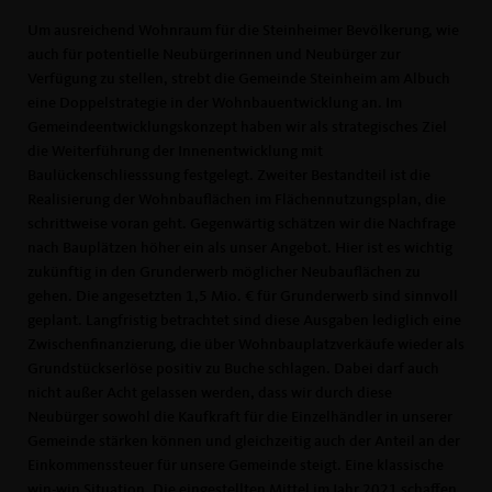
Um ausreichend Wohnraum für die Steinheimer Bevölkerung, wie
auch für potentielle Neubürgerinnen und Neubürger zur
Verfügung zu stellen, strebt die Gemeinde Steinheim am Albuch
eine Doppelstrategie in der Wohnbauentwicklung an. Im
Gemeindeentwicklungskonzept haben wir als strategisches Ziel
die Weiterführung der Innenentwicklung mit
Baulückenschliesssung festgelegt. Zweiter Bestandteil ist die
Realisierung der Wohnbauflächen im Flächennutzungsplan, die
schrittweise voran geht. Gegenwärtig schätzen wir die Nachfrage
nach Bauplätzen höher ein als unser Angebot. Hier ist es wichtig
zukünftig in den Grunderwerb möglicher Neubauflächen zu
gehen. Die angesetzten 1,5 Mio. € für Grunderwerb sind sinnvoll
geplant. Langfristig betrachtet sind diese Ausgaben lediglich eine
Zwischenfinanzierung, die über Wohnbauplatzverkäufe wieder als
Grundstückserlöse positiv zu Buche schlagen. Dabei darf auch
nicht außer Acht gelassen werden, dass wir durch diese
Neubürger sowohl die Kaufkraft für die Einzelhändler in unserer
Gemeinde stärken können und gleichzeitig auch der Anteil an der
Einkommenssteuer für unsere Gemeinde steigt. Eine klassische
win-win Situation. Die eingestellten Mittel im Jahr 2021 schaffen